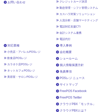
クレジットカード決済
お問い合わせ
勤怠管理・シフト管理システム
カスハラ対策ソリューション
人流分析・店舗マーケティング
電話対応支援CTI
会計システム連携
電話代行
対応業種
導入事例
小売店・アパレルPOSレジ
会社概要
飲食店POSレジ
ショールーム
カラオケ店POSレジ
個人情報保護方針
ネットカフェPOSレジ
免責事項
美容室・サロンPOSレジ
POSレジ ニュース
サイトマップ
FreePOS Facebook
FreePOS Twitter
クラウドPBX「モッテル」
クラウドPBXとは？