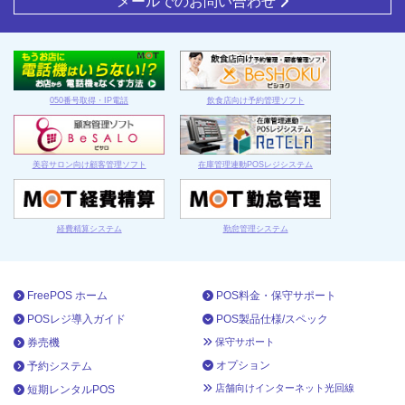
メールでのお問い合わせ
050番号取得・IP電話
飲食店向け予約管理ソフト
美容サロン向け顧客管理ソフト
在庫管理連動POSレジシステム
経費精算システム
勤怠管理システム
FreePOS ホーム
POS料金・保守サポート
POSレジ導入ガイド
POS製品仕様/スペック
券売機
保守サポート
オプション
予約システム
店舗向けインターネット光回線
短期レンタルPOS