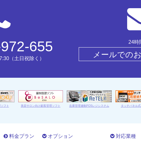
-972-655
24
メールでの
17:30（土日祝除く）
理ソフト
美容サロン向け顧客管理ソフト
在庫管理連動POSレジシステム
タッチパネル式
料金プラン
オプション
対応業種